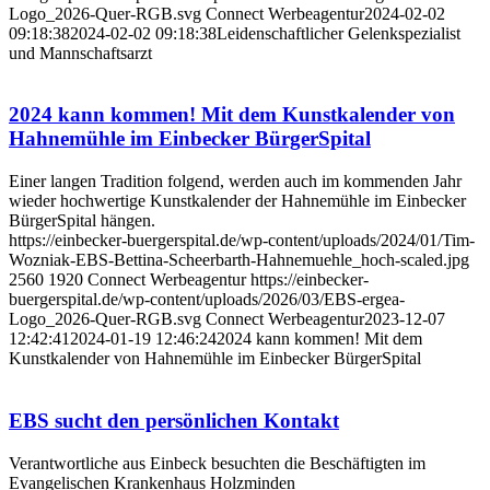
Logo_2026-Quer-RGB.svg
Connect Werbeagentur
2024-02-02
09:18:38
2024-02-02 09:18:38
Leidenschaftlicher Gelenkspezialist
und Mannschaftsarzt
2024 kann kommen! Mit dem Kunstkalender von
Hahnemühle im Einbecker BürgerSpital
Einer langen Tradition folgend, werden auch im kommenden Jahr
wieder hochwertige Kunstkalender der Hahnemühle im Einbecker
BürgerSpital hängen.
https://einbecker-buergerspital.de/wp-content/uploads/2024/01/Tim-
Wozniak-EBS-Bettina-Scheerbarth-Hahnemuehle_hoch-scaled.jpg
2560
1920
Connect Werbeagentur
https://einbecker-
buergerspital.de/wp-content/uploads/2026/03/EBS-ergea-
Logo_2026-Quer-RGB.svg
Connect Werbeagentur
2023-12-07
12:42:41
2024-01-19 12:46:24
2024 kann kommen! Mit dem
Kunstkalender von Hahnemühle im Einbecker BürgerSpital
EBS sucht den persönlichen Kontakt
Verantwortliche aus Einbeck besuchten die Beschäftigten im
Evangelischen Krankenhaus Holzminden