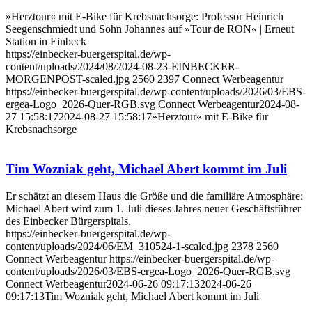
»Herztour« mit E-Bike für Krebsnachsorge: Professor Heinrich
Seegenschmiedt und Sohn Johannes auf »Tour de RON« | Erneut
Station in Einbeck
https://einbecker-buergerspital.de/wp-
content/uploads/2024/08/2024-08-23-EINBECKER-
MORGENPOST-scaled.jpg
2560
2397
Connect Werbeagentur
https://einbecker-buergerspital.de/wp-content/uploads/2026/03/EBS-
ergea-Logo_2026-Quer-RGB.svg
Connect Werbeagentur
2024-08-
27 15:58:17
2024-08-27 15:58:17
»Herztour« mit E-Bike für
Krebsnachsorge
Tim Wozniak geht, Michael Abert kommt im Juli
Er schätzt an diesem Haus die Größe und die familiäre Atmosphäre:
Michael Abert wird zum 1. Juli dieses Jahres neuer Geschäftsführer
des Einbecker Bürgerspitals.
https://einbecker-buergerspital.de/wp-
content/uploads/2024/06/EM_310524-1-scaled.jpg
2378
2560
Connect Werbeagentur
https://einbecker-buergerspital.de/wp-
content/uploads/2026/03/EBS-ergea-Logo_2026-Quer-RGB.svg
Connect Werbeagentur
2024-06-26 09:17:13
2024-06-26
09:17:13
Tim Wozniak geht, Michael Abert kommt im Juli