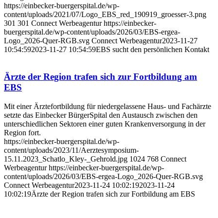
https://einbecker-buergerspital.de/wp-
content/uploads/2021/07/Logo_EBS_red_190919_groesser-3.png
301
301
Connect Werbeagentur
https://einbecker-
buergerspital.de/wp-content/uploads/2026/03/EBS-ergea-
Logo_2026-Quer-RGB.svg
Connect Werbeagentur
2023-11-27
10:54:59
2023-11-27 10:54:59
EBS sucht den persönlichen Kontakt
Ärzte der Region trafen sich zur Fortbildung am
EBS
Mit einer Ärztefortbildung für niedergelassene Haus- und Fachärzte
setzte das Einbecker BürgerSpital den Austausch zwischen den
unterschiedlichen Sektoren einer guten Krankenversorgung in der
Region fort.
https://einbecker-buergerspital.de/wp-
content/uploads/2023/11/Aerztesymposium-
15.11.2023_Schatlo_Kley-_Gehrold.jpg
1024
768
Connect
Werbeagentur
https://einbecker-buergerspital.de/wp-
content/uploads/2026/03/EBS-ergea-Logo_2026-Quer-RGB.svg
Connect Werbeagentur
2023-11-24 10:02:19
2023-11-24
10:02:19
Ärzte der Region trafen sich zur Fortbildung am EBS