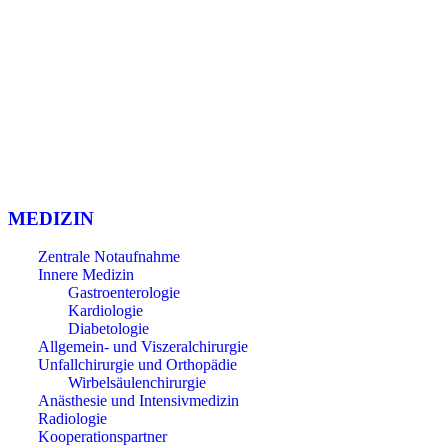
Einbecker BürgerSpital GmbH
Andershäuser Straße 8
37574 Einbeck
Tel. (05561) 940 0
Email: info@einbecker-buergerspital.de
MEDIZIN
Zentrale Notaufnahme
Innere Medizin
Gastroenterologie
Kardiologie
Diabetologie
Allgemein- und Viszeralchirurgie
Unfallchirurgie und Orthopädie
Wirbelsäulenchirurgie
Anästhesie und Intensivmedizin
Radiologie
Kooperationspartner