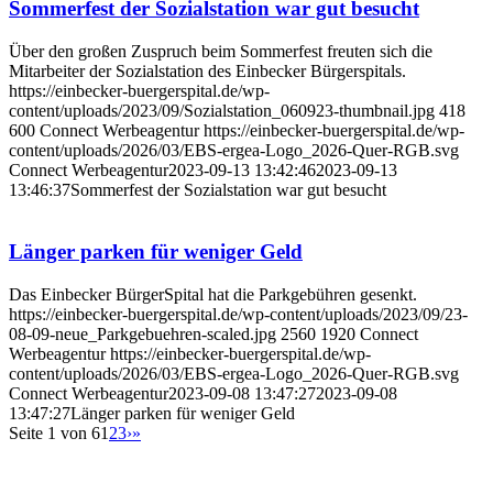
Sommerfest der Sozialstation war gut besucht
Über den großen Zuspruch beim Sommerfest freuten sich die
Mitarbeiter der Sozialstation des Einbecker Bürgerspitals.
https://einbecker-buergerspital.de/wp-
content/uploads/2023/09/Sozialstation_060923-thumbnail.jpg
418
600
Connect Werbeagentur
https://einbecker-buergerspital.de/wp-
content/uploads/2026/03/EBS-ergea-Logo_2026-Quer-RGB.svg
Connect Werbeagentur
2023-09-13 13:42:46
2023-09-13
13:46:37
Sommerfest der Sozialstation war gut besucht
Länger parken für weniger Geld
Das Einbecker BürgerSpital hat die Parkgebühren gesenkt.
https://einbecker-buergerspital.de/wp-content/uploads/2023/09/23-
08-09-neue_Parkgebuehren-scaled.jpg
2560
1920
Connect
Werbeagentur
https://einbecker-buergerspital.de/wp-
content/uploads/2026/03/EBS-ergea-Logo_2026-Quer-RGB.svg
Connect Werbeagentur
2023-09-08 13:47:27
2023-09-08
13:47:27
Länger parken für weniger Geld
Seite 1 von 6
1
2
3
›
»