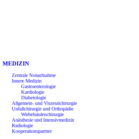
Einbecker BürgerSpital GmbH
Andershäuser Straße 8
37574 Einbeck
Tel. (05561) 940 0
Email: info@einbecker-buergerspital.de
MEDIZIN
Zentrale Notaufnahme
Innere Medizin
Gastroenterologie
Kardiologie
Diabetologie
Allgemein- und Viszeralchirurgie
Unfallchirurgie und Orthopädie
Wirbelsäulenchirurgie
Anästhesie und Intensivmedizin
Radiologie
Kooperationspartner