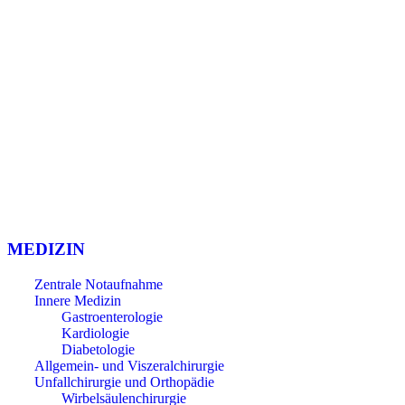
Einbecker BürgerSpital GmbH
Andershäuser Straße 8
37574 Einbeck
Tel. (05561) 940 0
Email: info@einbecker-buergerspital.de
MEDIZIN
Zentrale Notaufnahme
Innere Medizin
Gastroenterologie
Kardiologie
Diabetologie
Allgemein- und Viszeralchirurgie
Unfallchirurgie und Orthopädie
Wirbelsäulenchirurgie